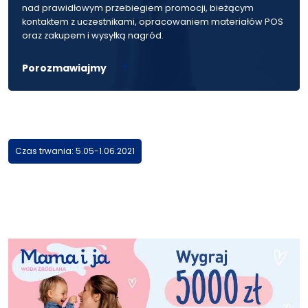
nad prawidłowym przebiegiem promocji, bieżącym
kontaktem z uczestnikami, opracowaniem materiałów POS
oraz zakupem i wysyłką nagród.
Porozmawiajmy
Czas trwania: 5.05-1.06.2021