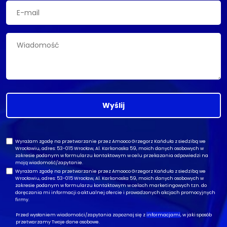
Wyślij
Wyrażam zgodę na przetwarzanie przez Amooco Grzegorz Kańduła z siedzibą we
Wrocławiu, adres: 53-015 Wrocław, Al. Karkonoska 59, moich danych osobowych w
zakresie podanym w formularzu kontaktowym w celu przekazania odpowiedzi na
moją wiadomość/zapytanie.
Wyrażam zgodę na przetwarzanie przez Amooco Grzegorz Kańduła z siedzibą we
Wrocławiu, adres: 53-015 Wrocław, Al. Karkonoska 59, moich danych osobowych w
zakresie podanym w formularzu kontaktowym w celach marketingowych tzn. do
doręczania mi informacji o aktualnej ofercie i prowadzonych akcjach promocyjnych
firmy.
Przed wysłaniem wiadomości/zapytania zapoznaj się z
informacjami
, w jaki sposób
przetwarzamy Twoje dane osobowe.