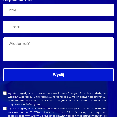
Wyślij
Wyrażam zgodę na przetwarzanie przez Amooco Grzegorz Kańduła z siedzibą we
Wrocławiu, adres: 53-015 Wrocław, Al. Karkonoska 59, moich danych osobowych w
zakresie podanym w formularzu kontaktowym w celu przekazania odpowiedzi na
moją wiadomość/zapytanie.
Wyrażam zgodę na przetwarzanie przez Amooco Grzegorz Kańduła z siedzibą we
Wrocławiu, adres: 53-015 Wrocław, Al. Karkonoska 59, moich danych osobowych w
zakresie podanym w formularzu kontaktowym w celach marketingowych tzn. do