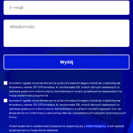
Wyślij
Wyrażam zgodę na przetwarzanie przez Amooco Grzegorz Kańduła z siedzibą we
Wrocławiu, adres: 53-015 Wrocław, Al. Karkonoska 59, moich danych osobowych w
zakresie podanym w formularzu kontaktowym w celu przekazania odpowiedzi na
moją wiadomość/zapytanie.
Wyrażam zgodę na przetwarzanie przez Amooco Grzegorz Kańduła z siedzibą we
Wrocławiu, adres: 53-015 Wrocław, Al. Karkonoska 59, moich danych osobowych w
zakresie podanym w formularzu kontaktowym w celach marketingowych tzn. do
doręczania mi informacji o aktualnej ofercie i prowadzonych akcjach promocyjnych
firmy.
Przed wysłaniem wiadomości/zapytania zapoznaj się z
informacjami
, w jaki sposób
przetwarzamy Twoje dane osobowe.