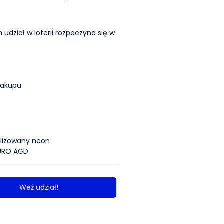
dział w loterii rozpoczyna się w
zakupu
lizowany neon
EURO AGD
Weź udział!