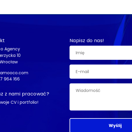
kt
Napisz do nas!
o Agency
ierzycka 10
 Wrocław
@amooco.com
7 964 166
z z nami pracować?
swoje CV i portfolio!
Wyślij