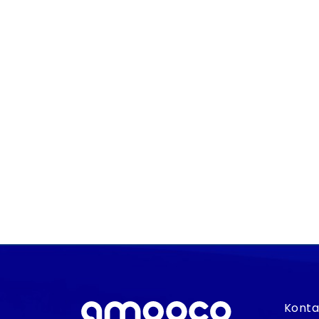
Instagram
biuro@amooco.com
Konta