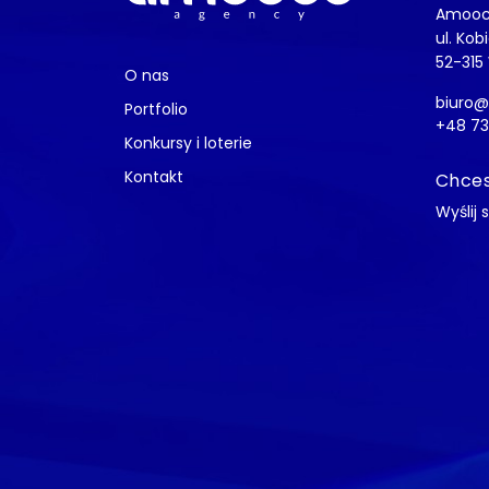
Amooc
ul. Kob
52-315
O nas
biuro
Portfolio
+48 73
Konkursy i loterie
Kontakt
Chces
Wyślij 