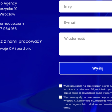
o Agency
ierzycka 10
 Wrocław
@amooco.com
7 964 166
z z nami pracować?
swoje CV i portfolio!
Wyślij
Wyrażam zgodę na przetwarzanie przez Am
Wrocław, Al. Karkonoska 59, moich dany
przekazania odpowiedzi na moją wiadom
Wyrażam zgodę na przetwarzanie przez Am
Wrocław, Al. Karkonoska 59, moich dany
marketingowych tzn. do doręczania mi in
firmy.