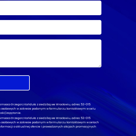
ooco Grzegorz Kańduła z siedzibą we Wrocławiu, adres: 53-015
ch osobowych w zakresie podanym w formularzu kontaktowym w celu
ość/zapytanie.
ooco Grzegorz Kańduła z siedzibą we Wrocławiu, adres: 53-015
ch osobowych w zakresie podanym w formularzu kontaktowym w celach
formacji o aktualnej ofercie i prowadzonych akcjach promocyjnych