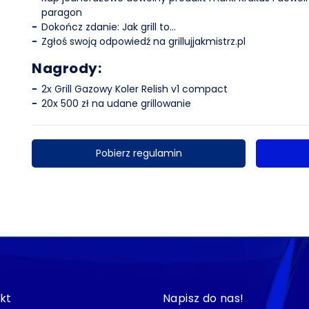
paragon
Dokończ zdanie: Jak grill to…
Zgłoś swoją odpowiedź na grillujjakmistrz.pl
Nagrody:
2x Grill Gazowy Koler Relish v1 compact
20x 500 zł na udane grillowanie
Pobierz regulamin
kt
Napisz do nas!