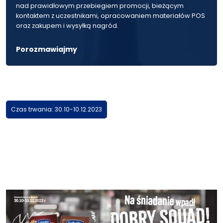
nad prawidłowym przebiegiem promocji, bieżącym
kontaktem z uczestnikami, opracowaniem materiałów POS
oraz zakupem i wysyłką nagród.
Porozmawiajmy
Czas trwania: 30.10-10.12.2023