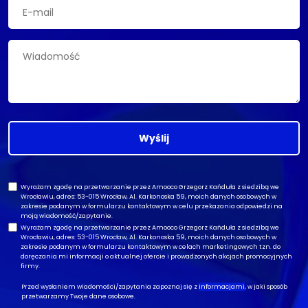
Wyślij
Wyrażam zgodę na przetwarzanie przez Amooco Grzegorz Kańduła z siedzibą we
Wrocławiu, adres: 53-015 Wrocław, Al. Karkonoska 59, moich danych osobowych w
zakresie podanym w formularzu kontaktowym w celu przekazania odpowiedzi na
moją wiadomość/zapytanie.
Wyrażam zgodę na przetwarzanie przez Amooco Grzegorz Kańduła z siedzibą we
Wrocławiu, adres: 53-015 Wrocław, Al. Karkonoska 59, moich danych osobowych w
zakresie podanym w formularzu kontaktowym w celach marketingowych tzn. do
doręczania mi informacji o aktualnej ofercie i prowadzonych akcjach promocyjnych
firmy.
Przed wysłaniem wiadomości/zapytania zapoznaj się z
informacjami
, w jaki sposób
przetwarzamy Twoje dane osobowe.