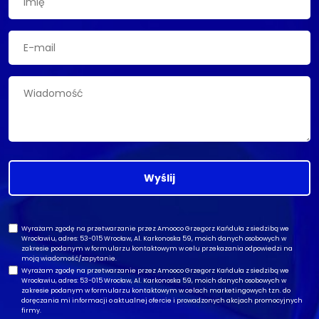
Wyślij
Wyrażam zgodę na przetwarzanie przez Amooco Grzegorz Kańduła z siedzibą we
Wrocławiu, adres: 53-015 Wrocław, Al. Karkonoska 59, moich danych osobowych w
zakresie podanym w formularzu kontaktowym w celu przekazania odpowiedzi na
moją wiadomość/zapytanie.
Wyrażam zgodę na przetwarzanie przez Amooco Grzegorz Kańduła z siedzibą we
Wrocławiu, adres: 53-015 Wrocław, Al. Karkonoska 59, moich danych osobowych w
zakresie podanym w formularzu kontaktowym w celach marketingowych tzn. do
doręczania mi informacji o aktualnej ofercie i prowadzonych akcjach promocyjnych
firmy.