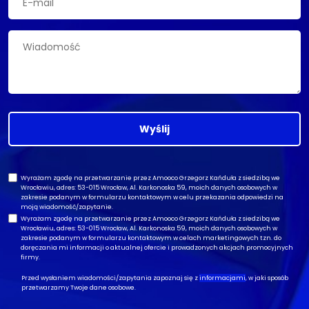
Wyślij
Wyrażam zgodę na przetwarzanie przez Amooco Grzegorz Kańduła z siedzibą we
Wrocławiu, adres: 53-015 Wrocław, Al. Karkonoska 59, moich danych osobowych w
zakresie podanym w formularzu kontaktowym w celu przekazania odpowiedzi na
moją wiadomość/zapytanie.
Wyrażam zgodę na przetwarzanie przez Amooco Grzegorz Kańduła z siedzibą we
Wrocławiu, adres: 53-015 Wrocław, Al. Karkonoska 59, moich danych osobowych w
zakresie podanym w formularzu kontaktowym w celach marketingowych tzn. do
doręczania mi informacji o aktualnej ofercie i prowadzonych akcjach promocyjnych
firmy.
Przed wysłaniem wiadomości/zapytania zapoznaj się z
informacjami
, w jaki sposób
przetwarzamy Twoje dane osobowe.