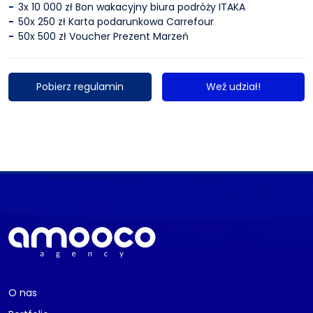
3x 10 000 zł Bon wakacyjny biura podróży ITAKA
50x 250 zł Karta podarunkowa Carrefour
50x 500 zł Voucher Prezent Marzeń
Pobierz regulamin
Weź udział!
O nas