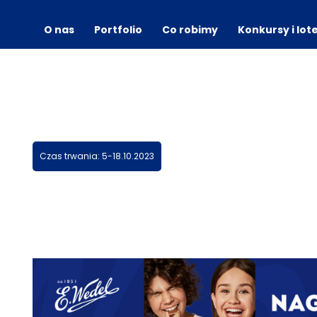
O nas
Portfolio
Co robimy
Konkursy i lot
Czas trwania: 5-18.10.2023