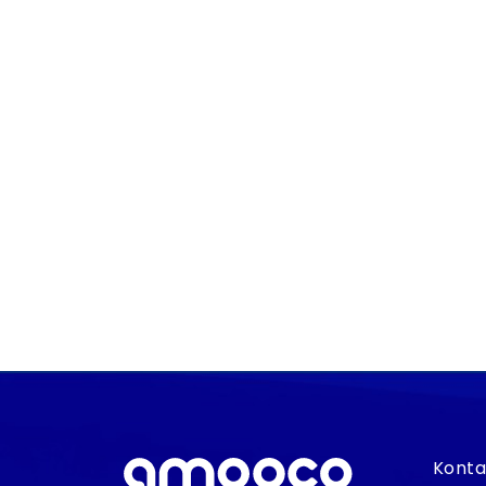
Instagram
biuro@amooco.com
Konta