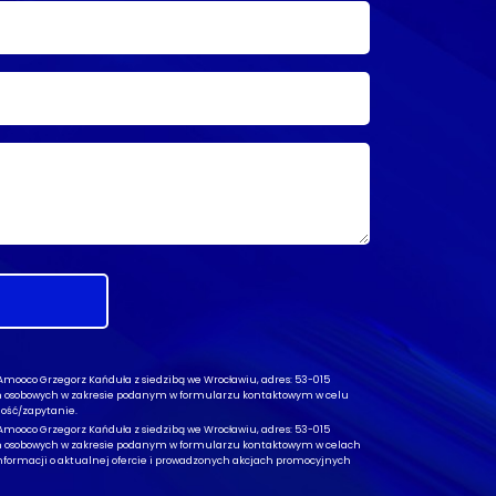
ooco Grzegorz Kańduła z siedzibą we Wrocławiu, adres: 53-015
ch osobowych w zakresie podanym w formularzu kontaktowym w celu
ość/zapytanie.
ooco Grzegorz Kańduła z siedzibą we Wrocławiu, adres: 53-015
ch osobowych w zakresie podanym w formularzu kontaktowym w celach
formacji o aktualnej ofercie i prowadzonych akcjach promocyjnych