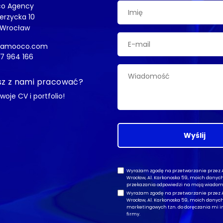
o Agency
ierzycka 10
 Wrocław
@amooco.com
7 964 166
z z nami pracować?
swoje CV i portfolio!
Wyślij
Wyrażam zgodę na przetwarzanie przez Am
Wrocław, Al. Karkonoska 59, moich dany
przekazania odpowiedzi na moją wiadom
Wyrażam zgodę na przetwarzanie przez Am
Wrocław, Al. Karkonoska 59, moich dany
marketingowych tzn. do doręczania mi in
firmy.