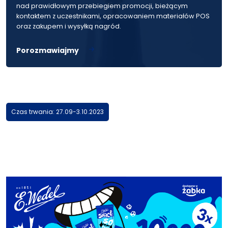
nad prawidłowym przebiegiem promocji, bieżącym
kontaktem z uczestnikami, opracowaniem materiałów POS
oraz zakupem i wysyłką nagród.
Porozmawiajmy
Czas trwania: 27.09-3.10.2023