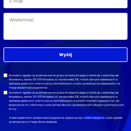
Wyślij
Wyrażam zgodę na przetwarzanie przez Amooco Grzegorz Kańduła z siedzibą we
Wrocławiu, adres: 53-015 Wrocław, Al. Karkonoska 59, moich danych osobowych w
zakresie podanym w formularzu kontaktowym w celu przekazania odpowiedzi na
moją wiadomość/zapytanie.
Wyrażam zgodę na przetwarzanie przez Amooco Grzegorz Kańduła z siedzibą we
Wrocławiu, adres: 53-015 Wrocław, Al. Karkonoska 59, moich danych osobowych w
zakresie podanym w formularzu kontaktowym w celach marketingowych tzn. do
doręczania mi informacji o aktualnej ofercie i prowadzonych akcjach promocyjnych
firmy.
Przed wysłaniem wiadomości/zapytania zapoznaj się z
informacjami
, w jaki sposób
przetwarzamy Twoje dane osobowe.