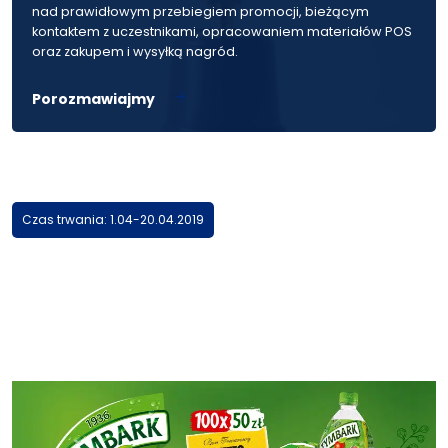
nad prawidłowym przebiegiem promocji, bieżącym
kontaktem z uczestnikami, opracowaniem materiałów POS
oraz zakupem i wysyłką nagród.
Porozmawiajmy
Czas trwania: 1.04-20.04.2019