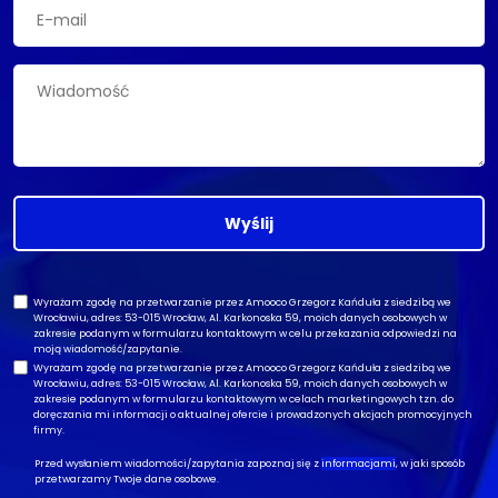
Wyślij
Wyrażam zgodę na przetwarzanie przez Amooco Grzegorz Kańduła z siedzibą we
Wrocławiu, adres: 53-015 Wrocław, Al. Karkonoska 59, moich danych osobowych w
zakresie podanym w formularzu kontaktowym w celu przekazania odpowiedzi na
moją wiadomość/zapytanie.
Wyrażam zgodę na przetwarzanie przez Amooco Grzegorz Kańduła z siedzibą we
Wrocławiu, adres: 53-015 Wrocław, Al. Karkonoska 59, moich danych osobowych w
zakresie podanym w formularzu kontaktowym w celach marketingowych tzn. do
doręczania mi informacji o aktualnej ofercie i prowadzonych akcjach promocyjnych
firmy.
Przed wysłaniem wiadomości/zapytania zapoznaj się z
informacjami
, w jaki sposób
przetwarzamy Twoje dane osobowe.