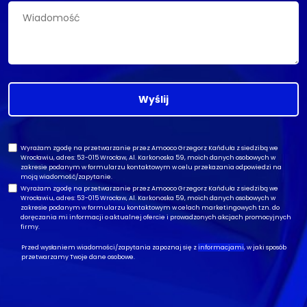
Wyślij
Wyrażam zgodę na przetwarzanie przez Amooco Grzegorz Kańduła z siedzibą we
Wrocławiu, adres: 53-015 Wrocław, Al. Karkonoska 59, moich danych osobowych w
zakresie podanym w formularzu kontaktowym w celu przekazania odpowiedzi na
moją wiadomość/zapytanie.
Wyrażam zgodę na przetwarzanie przez Amooco Grzegorz Kańduła z siedzibą we
Wrocławiu, adres: 53-015 Wrocław, Al. Karkonoska 59, moich danych osobowych w
zakresie podanym w formularzu kontaktowym w celach marketingowych tzn. do
doręczania mi informacji o aktualnej ofercie i prowadzonych akcjach promocyjnych
firmy.
Przed wysłaniem wiadomości/zapytania zapoznaj się z
informacjami
, w jaki sposób
przetwarzamy Twoje dane osobowe.