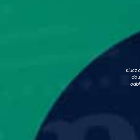
Klucz 
do 
odbi