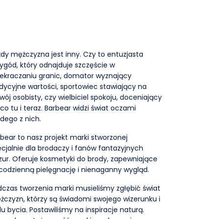
dy mężczyzna jest inny. Czy to entuzjasta
ygód, który odnajduje szczęście w
zekraczaniu granic, domator wyznający
dycyjne wartości, sportowiec stawiający na
wój osobisty, czy wielbiciel spokoju, doceniający
 co tu i teraz. Barbear widzi świat oczami
dego z nich.
bear to nasz projekt marki stworzonej
cjalnie dla brodaczy i fanów fantazyjnych
zur. Oferuje kosmetyki do brody, zapewniające
 codzienną pielęgnację i nienaganny wygląd.
czas tworzenia marki musieliśmy zgłębić świat
czyzn, którzy są świadomi swojego wizerunku i
lu bycia. Postawiliśmy na inspiracje naturą.