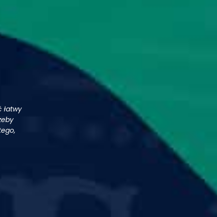
ć łatwy
zeby
tego,