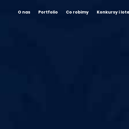
O nas
Portfolio
Co robimy
Konkursy i lot