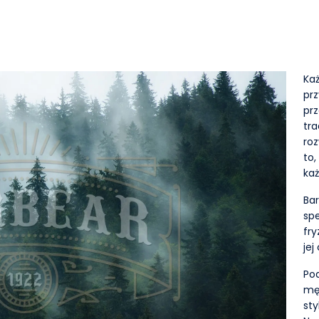
Każ
prz
pr
tra
roz
to,
każ
Bar
spe
fry
jej
Pod
męż
sty