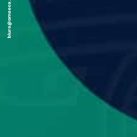
biuro@amooco.com