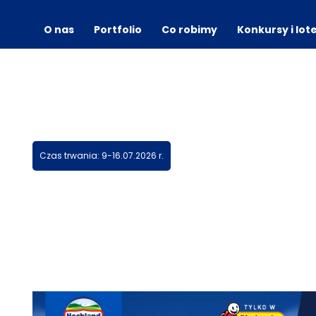
O nas
Portfolio
Co robimy
Konkursy i lot
Czas trwania: 9-16.07.2026 r.