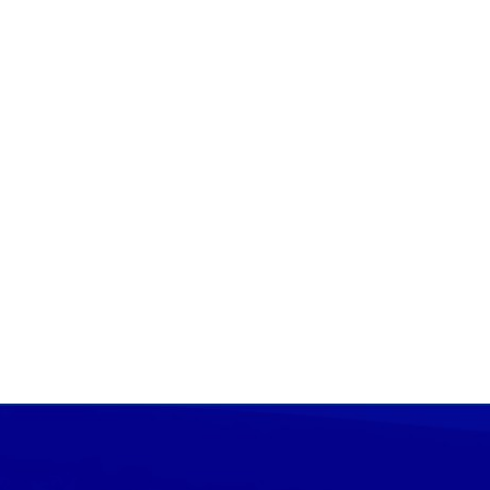
Instagram
biuro@amooco.com