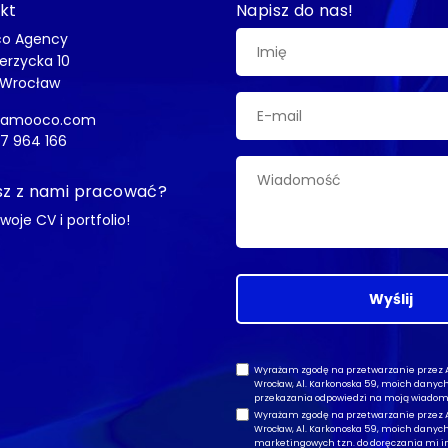
kt
Napisz do nas!
o Agency
ierzycka 10
 Wrocław
@amooco.com
7 964 166
z z nami pracować?
swoje CV i portfolio!
Wyślij
Wyrażam zgodę na przetwarzanie przez Am
Wrocław, Al. Karkonoska 59, moich dany
przekazania odpowiedzi na moją wiadom
Wyrażam zgodę na przetwarzanie przez Am
Wrocław, Al. Karkonoska 59, moich dany
marketingowych tzn. do doręczania mi in