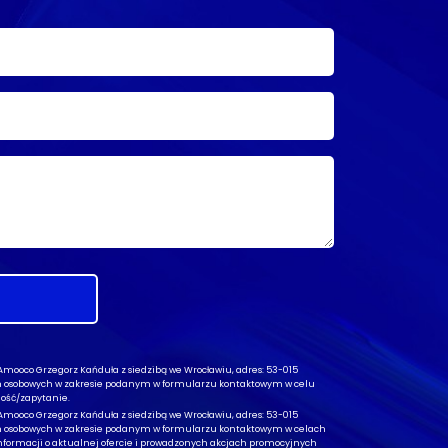
ooco Grzegorz Kańduła z siedzibą we Wrocławiu, adres: 53-015
ch osobowych w zakresie podanym w formularzu kontaktowym w celu
ość/zapytanie.
ooco Grzegorz Kańduła z siedzibą we Wrocławiu, adres: 53-015
ch osobowych w zakresie podanym w formularzu kontaktowym w celach
formacji o aktualnej ofercie i prowadzonych akcjach promocyjnych