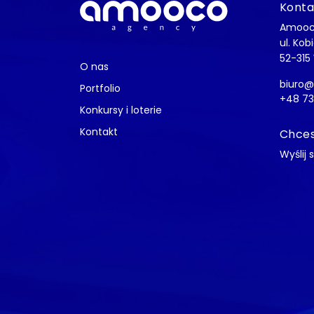
Konta
Amooc
ul. Kob
52-315
O nas
biuro
Portfolio
+48 73
Konkursy i loterie
Kontakt
Chces
Wyślij 